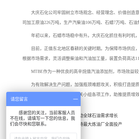
大庆石化公司牢固树立市场观念、经营理念、价值创造意
司加工原油226万吨，生产汽柴油106万吨、石蜡7万吨、石油
年初以来，石蜡市场稳中有升。大庆石化抓住有利时机
目前，正值东北地区春耕的关键时期。为保障市场供应，
根据市场需求，灵活调整柴油和汽油加工量，装置负荷高达110
MTBE作为一种优良的高辛烷值汽油添加剂，市场效益较
为有效解决生产问题，加强瓶颈难题攻关，积极打造提质
织、装置区参与，整体推进攻关小组各项工作，助推提质增
请您留言
感谢您的关注，当前客服人员
上一篇：中国石化行业发展推动全球石油需求增长
不在线，请填写一下您的信息，我
们会尽快和您联系。
下一篇：中企参与建设的科威特最大炼油厂全面投产